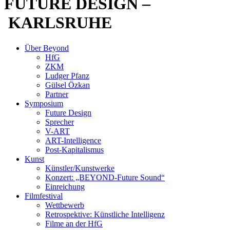
FUTURE DESIGN –
KARLSRUHE
Über Beyond
HfG
ZKM
Ludger Pfanz
Gülsel Özkan
Partner
Symposium
Future Design
Sprecher
V-ART
ART-Intelligence
Post-Kapitalismus
Kunst
Künstler/Kunstwerke
Konzert: „BEYOND-Future Sound“
Einreichung
Filmfestival
Wettbewerb
Retrospektive: Künstliche Intelligenz
Filme an der HfG